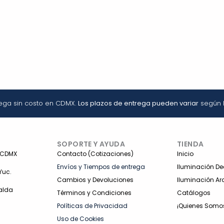
rega sin costo en CDMX.
Los plazos de entrega pueden variar
según l
SOPORTE Y AYUDA
TIENDA
 CDMX
Contacto (Cotizaciones)
Inicio
Envíos y Tiempos de entrega
Iluminación De
Yuc.
Cambios y Devoluciones
Iluminación Ar
alda
Términos y Condiciones
Catálogos
Políticas de Privacidad
¡Quienes Somo
Uso de Cookies