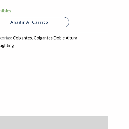
nibles
Añadir Al Carrito
gorías:
Colgantes
,
Colgantes Doble Altura
ighting