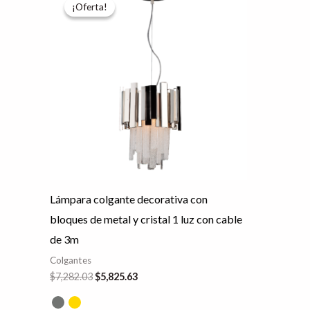
precio
precio
¡Oferta!
¡Oferta!
producto
original
actual
era:
es:
tiene
$7,282.03.
$5,825.63.
múltiples
variantes.
Las
opciones
se
pueden
elegir
en
Lámpara colgante decorativa con
la
bloques de metal y cristal 1 luz con cable
página
de 3m
de
Colgantes
producto
$
7,282.03
$
5,825.63