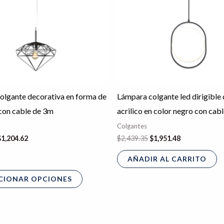
variantes.
Las
opciones
se
pueden
elegir
en
olgante decorativa en forma de
Lámpara colgante led dirigible 
la
con cable de 3m
acrilico en color negro con cab
página
Colgantes
de
$
1,204.62
$
2,439.35
$
1,951.48
producto
AÑADIR AL CARRITO
CIONAR OPCIONES