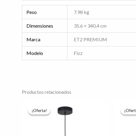
Peso
7.98 kg
Dimensiones
35.6 × 340.4 cm
Marca
ET2 PREMIUM
Modelo
Fizz
Productos relacionados
El
El
E
precio
precio
p
¡Oferta!
¡Oferta!
¡Ofert
¡Ofert
original
actual
o
era:
es:
e
$1,535.88.
$1,228.71.
$