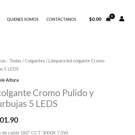
$
0.00
QUIENES SOMOS
CONTÁCTANOS
as - Todas
/
Colgantes
/ Lámpara led colgante Cromo
El
jas 5 LEDS
io
precio
le Altura
inal
actual
colgante Cromo Pulido y
Burbujas 5 LEDS
es:
002.38.
$9,601.90.
601.90
o de cable 180″ CCT 3000K 7.5W.