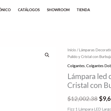
ÓNICO
CATÁLOGOS
SHOWROOM
TIENDA
Lámpara
Inicio
/
Lámparas Decorativ
El
Pulido y Cristal con Burbu
led
prec
colgante
Colgantes
,
Colgantes Dob
Cromo
orig
Lámpara led 
Pulido
Cristal con 
era:
y
Cristal
$12,
$
12,002.38
$
9,
con
Burbujas
Fizz 1 Lámpara LED Larg