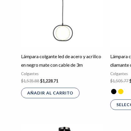
Lámpara colgante led de acero y acrilico
Lámpara c
en negro mate con cable de 3m
diamante 
Colgantes
Colgantes
$
1,535.88
$
1,228.71
$
1,505.77
AÑADIR AL CARRITO
SELEC
El
El
Este