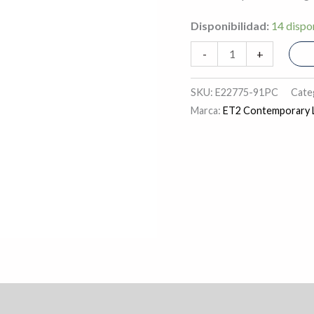
5
Disponibilidad:
14 dispo
LEDS
cantidad
-
+
SKU:
E22775-91PC
Cate
Marca:
ET2 Contemporary L