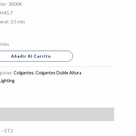
lor: 3000K
 H45.7
ral: 3.5 mts
ibles
Añadir Al Carrito
gorías:
Colgantes
,
Colgantes Doble Altura
ighting
C – ET2