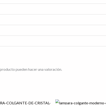
 producto pueden hacer una valoración.
l
El
El
El
recio
precio
precio
precio