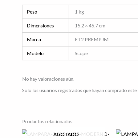
Peso
1 kg
Dimensiones
15.2 × 45.7 cm
Marca
ET2 PREMIUM
Modelo
Scope
No hay valoraciones aún.
Solo los usuarios registrados que hayan comprado este
Productos relacionados
El
El
E
AGOTADO
precio
precio
p