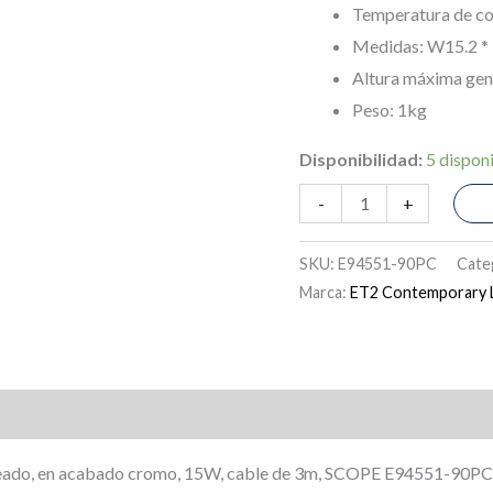
Temperatura de co
Medidas: W15.2 *
Altura máxima gene
Peso: 1kg
Disponibilidad:
5 dispon
-
+
SKU:
E94551-90PC
Cate
Marca:
ET2 Contemporary L
s (0)
rosteado, en acabado cromo, 15W, cable de 3m, SCOPE E94551-90P