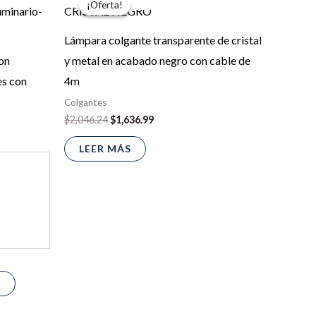
¡Oferta!
¡Oferta!
producto
original
actual
era:
es:
tiene
.
$2,046.24.
$1,636.99.
Lámpara colgante transparente de cristal
múltiples
on
y metal en acabado negro con cable de
variantes.
es con
4m
Las
Colgantes
opciones
$
2,046.24
$
1,636.99
se
LEER MÁS
pueden
elegir
en
la
página
de
producto
S