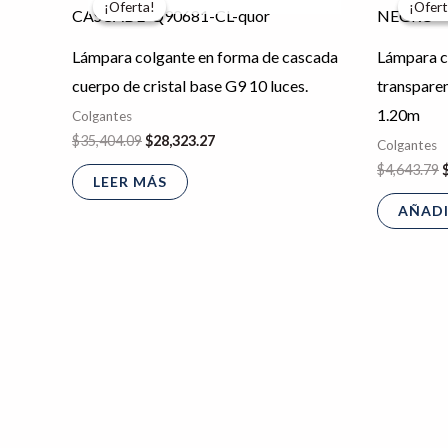
¡Oferta!
¡Oferta!
¡Ofert
¡Ofert
original
actual
o
era:
es:
e
$35,404.09.
$28,323.27.
$
Lámpara colgante en forma de cascada
Lámpara co
cuerpo de cristal base G9 10 luces.
transparen
1.20m
Colgantes
$
35,404.09
$
28,323.27
Colgantes
$
4,643.79
LEER MÁS
AÑADI