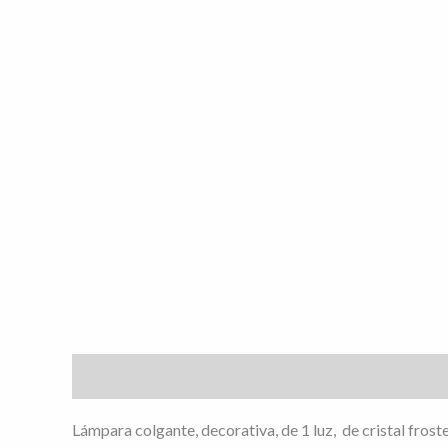
Descripción
Información adicional
Valoracione
Lámpara colgante, decorativa, de 1 luz, de cristal f