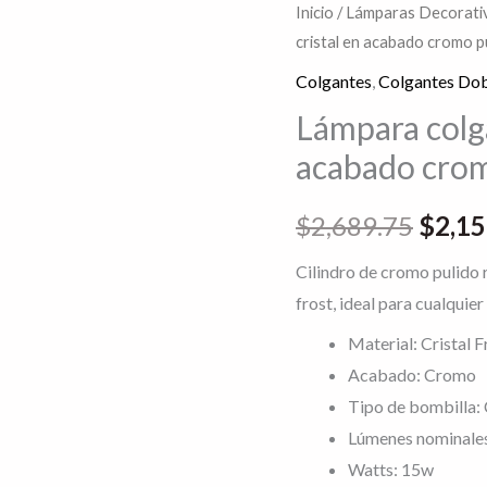
Lámpara
Inicio
/
Lámparas Decorativ
El
cristal en acabado cromo p
colgante
preci
led
Colgantes
,
Colgantes Dob
de
origin
Lámpara colga
acero
acabado crom
era:
y
cristal
$2,68
$
2,689.75
$
2,15
en
acabado
Cilindro de cromo pulido re
cromo
frost, ideal para cualquier
pulido
Material: Cristal 
cable
Acabado: Cromo
de
Tipo de bombilla:
3m
Lúmenes nominale
cantidad
Watts: 15w