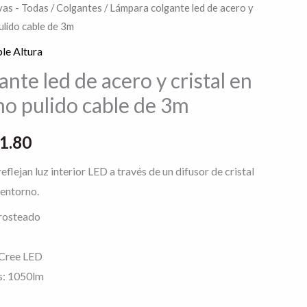
as - Todas
/
Colgantes
/ Lámpara colgante led de acero y
El
ulido cable de 3m
o
precio
le Altura
al
actual
nte led de acero y cristal en
o pulido cable de 3m
es:
9.75.
$2,151.80.
1.80
flejan luz interior LED a través de un difusor de cristal
 entorno.
Frosteado
 Cree LED
s: 1050lm