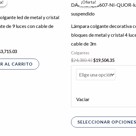
a!
a!
¡Oferta!
¡Oferta!
riginal
actual
original
actual
ra:
es:
era:
es:
4,643.79.
$3,715.03.
$24,380.43.
$19,504.35
lgante led de metal y cristal
te de 9 luces con cable de
Lámpara colgante decorativa c
bloques de metal y cristal 4 luc
cable de 3m
$
3,715.03
Colgantes
$
24,380.43
$
19,504.35
R AL CARRITO
Vaciar
SELECCIONAR OPCIONE