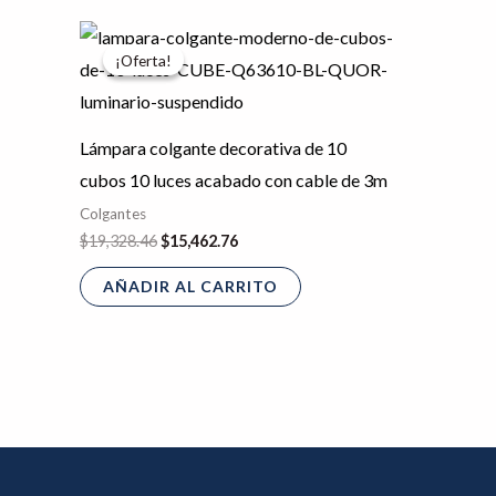
El
El
precio
precio
¡Oferta!
¡Oferta!
original
actual
era:
es:
$19,328.46.
$15,462.76.
Lámpara colgante decorativa de 10
cubos 10 luces acabado con cable de 3m
Colgantes
$
19,328.46
$
15,462.76
AÑADIR AL CARRITO