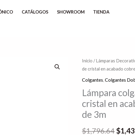
ÓNICO
CATÁLOGOS
SHOWROOM
TIENDA
Lámpara
Inicio
/
Lámparas Decorativ
El
de cristal en acabado cobr
colgante
preci
led
Colgantes
,
Colgantes Dob
con
origin
Lámpara colg
cuerpo
cristal en ac
era:
de
de 3m
cristal
$1,79
en
$
1,796.64
$
1,43
acabado