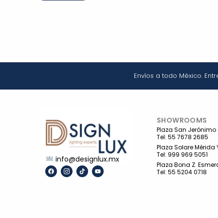
Envíos a todo México. Ent
SHOWROOMS
Plaza San Jerónimo
Tel: 55 7678 2685
Plaza Solare Mérida 
Tel: 999 969 5051
info@designlux.mx
Plaza Bona Z. Esmer
F
I
T
Y
Tel: 55 5204 0718
a
c
i
o
c
o
k
u
e
n
t
t
b
-
o
u
o
i
k
b
o
n
e
k
s
t