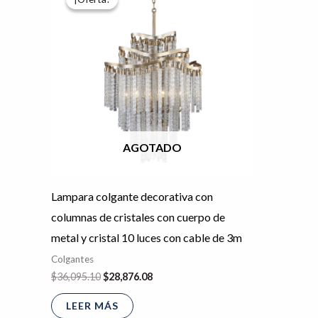
original
actual
era:
es:
$36,095.10.
$28,876.08.
AGOTADO
Lampara colgante decorativa con
columnas de cristales con cuerpo de
metal y cristal 10 luces con cable de 3m
Colgantes
$
36,095.10
$
28,876.08
LEER MÁS