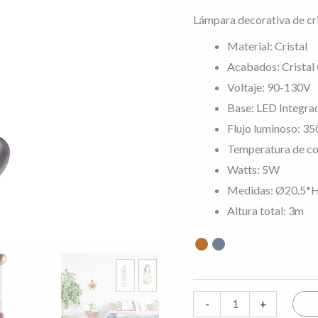
cobre
Lámpara decorativa de cris
y
Material: Cristal
humo
Acabados: Cristal
con
Voltaje: 90-130V
cable
Base: LED Integra
de
Flujo luminoso: 3
3m
Temperatura de col
cantidad
Watts: 5W
Medidas: Ø20.5*
Altura total: 3m
-
+