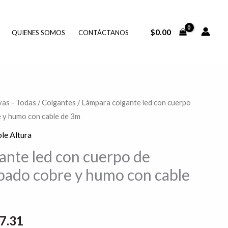
$
0.00
QUIENES SOMOS
CONTÁCTANOS
as - Todas
/
Colgantes
/ Lámpara colgante led con cuerpo
El
e y humo con cable de 3m
o
precio
le Altura
al
actual
ante led con cuerpo de
abado cobre y humo con cable
es:
6.64.
$1,437.31.
7.31