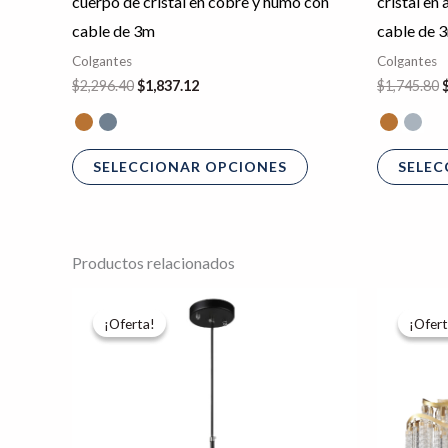
cuerpo de cristal en cobre y humo con
cristal e
página
cable de 3m
cable de 
de
Colgantes
Colgantes
producto
$
2,296.40
$
1,837.12
$
1,745.80
SELECCIONAR OPCIONES
SELEC
Productos relacionados
El
El
precio
precio
¡Oferta!
¡Oferta!
¡Ofert
¡Ofert
original
actual
era:
es:
$1,463.61.
$1,170.89.