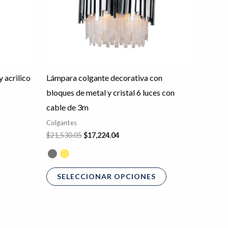
opciones
se
pueden
elegir
en
 acrilico
Lámpara colgante decorativa con
la
bloques de metal y cristal 6 luces con
página
cable de 3m
de
Colgantes
producto
$
21,530.05
$
17,224.04
SELECCIONAR OPCIONES