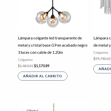
Lámpara colgante led transparente de
Lámpara c
metal y cristal base G9 en acabado negro
de metal y
3 luces con cable de 1.20m
Colgantes
$
29,740.62
Colgantes
$
1,463.61
$
1,170.89
AÑADI
AÑADIR AL CARRITO
El
El
precio
precio
¡Oferta!
¡Oferta!