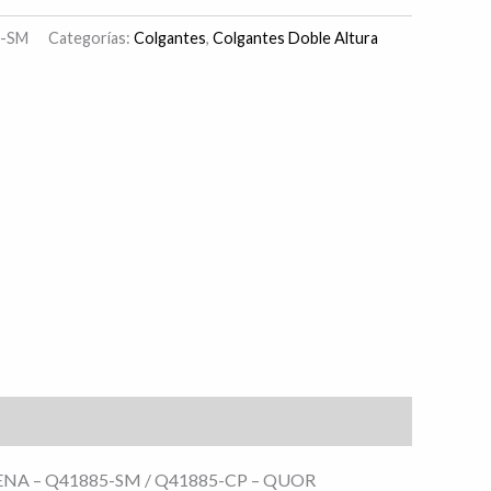
5-SM
Categorías:
Colgantes
,
Colgantes Doble Altura
3m, VIENA – Q41885-SM / Q41885-CP – QUOR