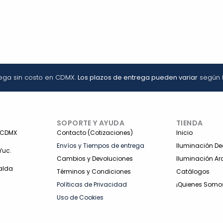
rega sin costo en CDMX.
Los plazos de entrega pueden variar
según l
SOPORTE Y AYUDA
TIENDA
 CDMX
Contacto (Cotizaciones)
Inicio
Envíos y Tiempos de entrega
Iluminación De
Yuc.
Cambios y Devoluciones
Iluminación Ar
alda
Términos y Condiciones
Catálogos
Políticas de Privacidad
¡Quienes Somo
Uso de Cookies