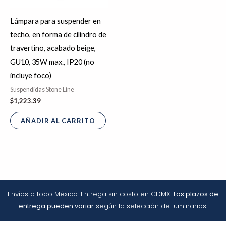
Lámpara para suspender en
techo, en forma de cilindro de
travertino, acabado beige,
GU10, 35W max., IP20 (no
incluye foco)
Suspendidas Stone Line
$
1,223.39
AÑADIR AL CARRITO
Envíos a todo México. Entrega sin costo en CDMX.
Los plazos de
entrega pueden variar
según la selección de luminarios.