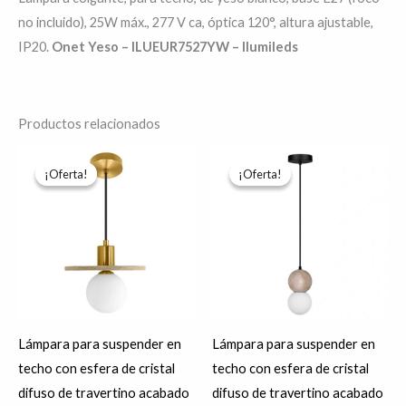
no incluido), 25W máx., 277 V ca, óptica 120°, altura ajustable,
IP20.
Onet Yeso – ILUEUR7527YW – Ilumileds
Productos relacionados
El
El
El
El
precio
precio
precio
precio
¡Oferta!
¡Oferta!
¡Oferta!
¡Oferta!
original
actual
original
actual
era:
es:
era:
es:
$1,674.20.
$1,339.36.
$1,702.99.
$1,362.39.
Lámpara para suspender en
Lámpara para suspender en
techo con esfera de cristal
techo con esfera de cristal
difuso de travertino acabado
difuso de travertino acabado