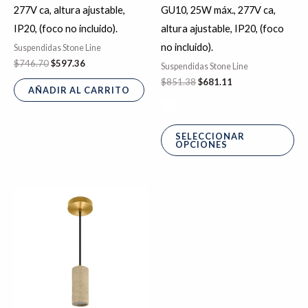
277V ca, altura ajustable,
GU10, 25W máx., 277V ca,
en
IP20, (foco no incluido).
altura ajustable, IP20, (foco
la
no incluido).
Suspendidas Stone Line
pá
$
746.70
$
597.36
Suspendidas Stone Line
de
$
851.38
$
681.11
pr
AÑADIR AL CARRITO
SELECCIONAR
OPCIONES