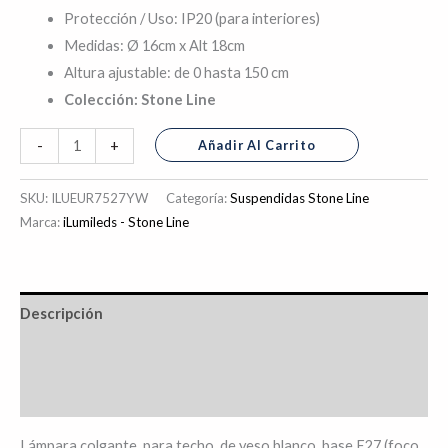
Protección / Uso: IP20 (para interiores)
Medidas: Ø 16cm x Alt 18cm
Altura ajustable: de 0 hasta 150 cm
Colección: Stone Line
Añadir Al Carrito
-
+
SKU:
ILUEUR7527YW
Categoría:
Suspendidas Stone Line
Marca:
iLumileds - Stone Line
Descripción
Información adicional
Valoraciones (0)
Lámpara colgante, para techo, de yeso blanco, base E27 (foco