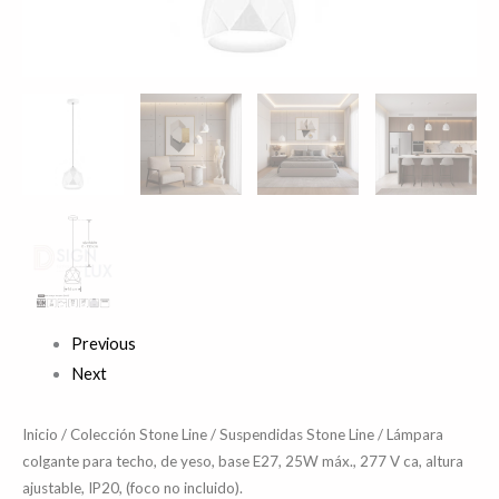
altura
ajustable,
IP20,
(foco
no
incluido).
cantidad
Previous
Next
Inicio
/
Colección Stone Line
/
Suspendidas Stone Line
/ Lámpara
colgante para techo, de yeso, base E27, 25W máx., 277 V ca, altura
ajustable, IP20, (foco no incluido).