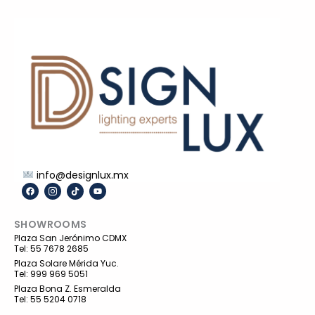
info@designlux.mx
F
I
T
Y
a
c
i
o
c
o
k
u
e
n
t
t
SHOWROOMS
b
-
o
u
o
i
k
b
Plaza San Jerónimo CDMX
o
n
e
Tel: 55 7678 2685
k
s
t
Plaza Solare Mérida Yuc.
a
Tel: 999 969 5051
g
r
Plaza Bona Z. Esmeralda
a
Tel: 55 5204 0718
m
-