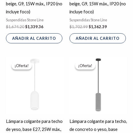
beige, G9, 15W máx., IP20 (no
beige, G9, 15W máx., IP20 (no
incluye foco)
incluye foco)
Suspendidas Stone Line
Suspendidas Stone Line
$
1,674.20
$
1,339.36
$
1,702.99
$
1,362.39
AÑADIR AL CARRITO
AÑADIR AL CARRITO
El
El
El
El
Es
precio
precio
precio
precio
¡Oferta!
¡Oferta!
¡Oferta!
¡Oferta!
pr
original
actual
original
actual
era:
es:
era:
es:
tie
$746.70.
$597.36.
$851.38.
$681.11.
múl
var
La
op
se
Lámpara colgante para techo
Lámpara colgante para techo,
pu
de yeso, base E27, 25W máx.,
de concreto o yeso, base
ele