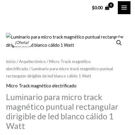
Ir
$
0.00
al
contenido
Luminario
El
El
¡Oferta!
para
precio
precio
micro
track
original
actual
Inicio
/
Arquitectónico
/
Micro Track magnético
electrificado
/ Luminario para micro track magnético puntual
magnético
era:
es:
rectangular dirigible de led blanco cálido 1 Watt
puntual
$951.56.
$761.25.
rectangular
Micro Track magnético electrificado
dirigible
Luminario para micro track
de
magnético puntual rectangular
led
dirigible de led blanco cálido 1
blanco
Watt
cálido
1