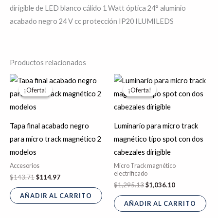
dirigible de LED blanco cálido 1 Watt óptica 24° aluminio
acabado negro 24 V cc protección IP20 ILUMILEDS
Productos relacionados
El
El
El
El
precio
precio
precio
precio
¡Oferta!
¡Oferta!
¡Oferta!
¡Oferta!
original
actual
original
actual
era:
es:
era:
es:
$143.71.
$114.97.
$1,295.13.
$1,036.10.
Tapa final acabado negro
Luminario para micro track
para micro track magnético 2
magnético tipo spot con dos
modelos
cabezales dirigible
Accesorios
Micro Track magnético
electrificado
$
143.71
$
114.97
$
1,295.13
$
1,036.10
AÑADIR AL CARRITO
AÑADIR AL CARRITO