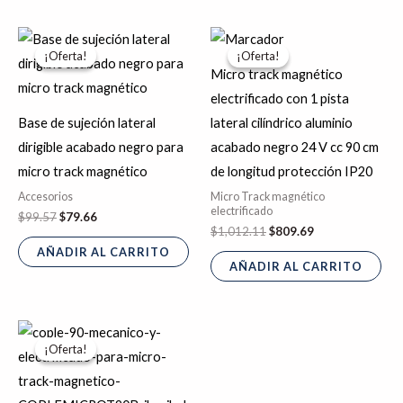
El
El
El
El
precio
precio
precio
precio
¡Oferta!
¡Oferta!
¡Oferta!
¡Oferta!
original
actual
original
actual
Micro track magnético
era:
es:
era:
es:
$99.57.
$79.66.
$1,012.11.
$809.69.
electrificado con 1 pista
Base de sujeción lateral
lateral cilíndrico aluminio
dirigible acabado negro para
acabado negro 24 V cc 90 cm
micro track magnético
de longitud protección IP20
Accesorios
Micro Track magnético
electrificado
$
99.57
$
79.66
$
1,012.11
$
809.69
AÑADIR AL CARRITO
AÑADIR AL CARRITO
El
El
precio
precio
¡Oferta!
¡Oferta!
original
actual
era:
es:
$170.69.
$136.55.