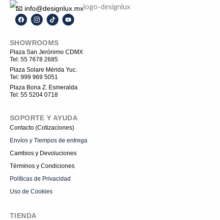
📧 info@designlux.mx
F
I
T
Y
a
c
i
o
c
o
k
u
e
n
t
t
SHOWROOMS
b
-
o
u
o
i
k
b
Plaza San Jerónimo CDMX
o
n
e
Tel: 55 7678 2685
k
s
t
Plaza Solare Mérida Yuc.
a
Tel: 999 969 5051
g
r
Plaza Bona Z. Esmeralda
a
Tel: 55 5204 0718
m
-
1
SOPORTE Y AYUDA
Contacto (Cotizaciones)
Envíos y Tiempos de entrega
Cambios y Devoluciones
Términos y Condiciones
Políticas de Privacidad
Uso de Cookies
TIENDA