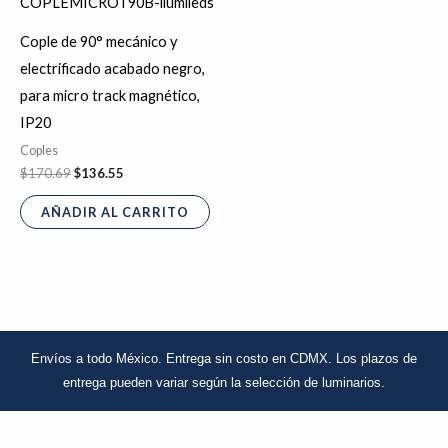
Cople de 90° mecánico y
electrificado acabado negro,
para micro track magnético,
IP20
Coples
$
170.69
$
136.55
AÑADIR AL CARRITO
Envíos a todo México. Entrega sin costo en CDMX.
Los plazos de
entrega pueden variar
según la selección de luminarios.