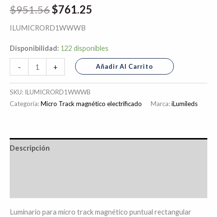
$
951.56
$
761.25
Watt
cantidad
ILUMICRORD1WWWB
Disponibilidad:
122 disponibles
Añadir Al Carrito
-
+
SKU:
ILUMICRORD1WWWB
Categoría:
Micro Track magnético electrificado
Marca:
iLumileds
Descripción
Información adicional
Valoraciones (0)
Luminario para micro track magnético puntual rectangular