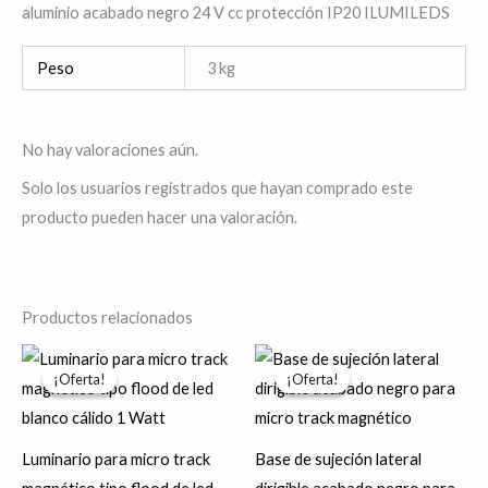
aluminio acabado negro 24 V cc protección IP20 ILUMILEDS
Peso
3 kg
No hay valoraciones aún.
Solo los usuarios registrados que hayan comprado este
producto pueden hacer una valoración.
Productos relacionados
El
El
El
El
precio
precio
precio
precio
¡Oferta!
¡Oferta!
¡Oferta!
¡Oferta!
original
actual
original
actual
era:
es:
era:
es:
$555.10.
$444.08.
$99.57.
$79.66.
Luminario para micro track
Base de sujeción lateral