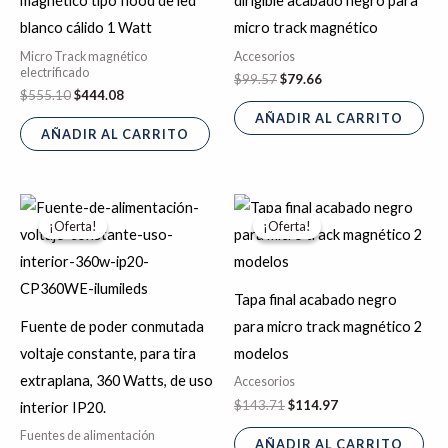
magnético tipo flood de led
dirigible acabado negro para
blanco cálido 1 Watt
micro track magnético
Micro Track magnético
Accesorios
electrificado
$
99.57
$
79.66
$
555.10
$
444.08
AÑADIR AL CARRITO
AÑADIR AL CARRITO
El
El
El
El
precio
precio
precio
precio
¡Oferta!
¡Oferta!
¡Oferta!
¡Oferta!
original
actual
original
actual
era:
es:
era:
es:
$1,555.66.
$1,244.53.
$143.71.
$114.97.
Tapa final acabado negro
Fuente de poder conmutada
para micro track magnético 2
voltaje constante, para tira
modelos
extraplana, 360 Watts, de uso
Accesorios
$
143.71
$
114.97
interior IP20.
Fuentes de alimentación
AÑADIR AL CARRITO