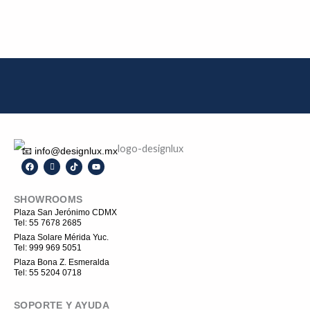
📧 info@designlux.mx
F
I
T
Y
a
c
i
o
c
o
k
u
e
n
t
t
SHOWROOMS
b
-
o
u
o
i
k
b
Plaza San Jerónimo CDMX
o
n
e
Tel: 55 7678 2685
k
s
t
Plaza Solare Mérida Yuc.
a
Tel: 999 969 5051
g
r
Plaza Bona Z. Esmeralda
a
Tel: 55 5204 0718
m
-
1
SOPORTE Y AYUDA