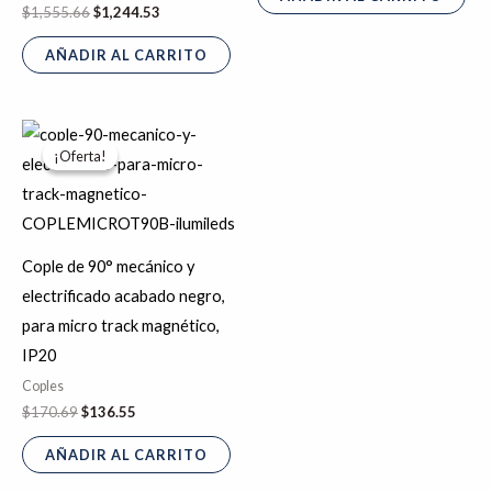
$
1,555.66
$
1,244.53
AÑADIR AL CARRITO
El
El
precio
precio
¡Oferta!
¡Oferta!
original
actual
era:
es:
$170.69.
$136.55.
Cople de 90° mecánico y
electrificado acabado negro,
para micro track magnético,
IP20
Coples
$
170.69
$
136.55
AÑADIR AL CARRITO