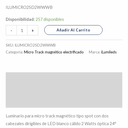
ILUMICRO2SD2WWWB
Disponibilidad:
257 disponibles
Añadir Al Carrito
-
+
SKU:
ILUMICRO2SD2WWWB
Categoría:
Micro Track magnético electrificado
Marca:
iLumileds
Descripción
Información adicional
Valoraciones (0)
Luminario para micro track magnético tipo spot con dos
cabezales dirigibles de LED blanco cálido 2 Watts óptica 24°