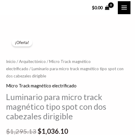
Ir
$
0.00
al
contenido
Luminario
El
El
¡Oferta!
para
precio
precio
micro
track
original
actual
Inicio
/
Arquitectónico
/
Micro Track magnético
electrificado
/ Luminario para micro track magnético tipo spot con
magnético
era:
es:
dos cabezales dirigible
tipo
$1,295.13.
$1,036.10.
spot
Micro Track magnético electrificado
con
Luminario para micro track
dos
magnético tipo spot con dos
cabezales
cabezales dirigible
dirigible
cantidad
$
1,295.13
$
1,036.10