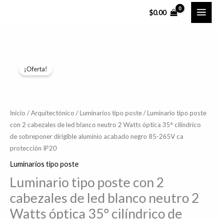
Ir
$
0.00
al
contenido
Luminario
El
El
¡Oferta!
tipo
precio
precio
poste
con
original
actual
2
Inicio
/
Arquitectónico
/
Luminarios tipo poste
/ Luminario tipo poste
era:
es:
con 2 cabezales de led blanco neutro 2 Watts óptica 35° cilíndrico
cabezales
de sobreponer dirigible aluminio acabado negro 85-265V ca
$544.61.
$435.69.
de
protección IP20
led
Luminarios tipo poste
blanco
neutro
Luminario tipo poste con 2
2
cabezales de led blanco neutro 2
Watts
Watts óptica 35° cilíndrico de
óptica