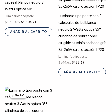
cabezal blanco neutro 3
Watts óptica 60°
Luminario tipo poste con 2
Luminarios tipo poste
$
1,630.89
$
1,304.71
cabezales de led blanco
neutro 2 Watts óptica 35°
AÑADIR AL CARRITO
cilíndrico de sobreponer
dirigible aluminio acabado gris
85-265V ca protección IP20
Luminarios tipo poste
$
544.61
$
435.69
AÑADIR AL CARRITO
El
El
precio
precio
¡Oferta!
¡Oferta!
original
actual
era:
es:
$678.92.
$543.14.