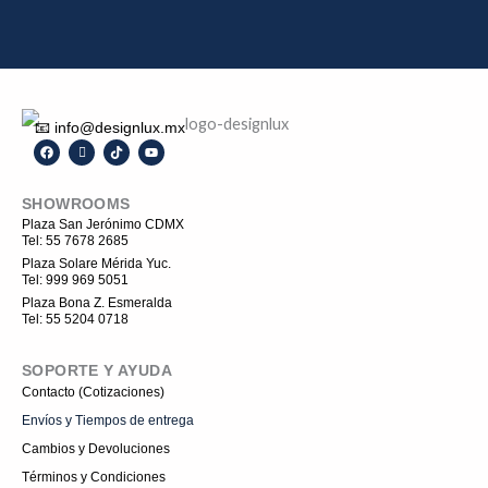
📧 info@designlux.mx
F
I
T
Y
a
c
i
o
c
o
k
u
e
n
t
t
SHOWROOMS
b
-
o
u
o
i
k
b
Plaza San Jerónimo CDMX
o
n
e
Tel: 55 7678 2685
k
s
t
Plaza Solare Mérida Yuc.
a
Tel: 999 969 5051
g
r
Plaza Bona Z. Esmeralda
a
Tel: 55 5204 0718
m
-
1
SOPORTE Y AYUDA
Contacto (Cotizaciones)
Envíos y Tiempos de entrega
Cambios y Devoluciones
Términos y Condiciones