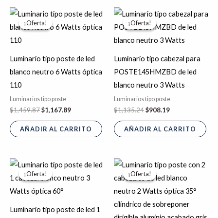
El
El
El
El
precio
precio
precio
precio
¡Oferta!
¡Oferta!
¡Oferta!
¡Oferta!
original
actual
original
actual
era:
es:
era:
es:
$1,459.87.
$1,167.89.
$1,135.24.
$908.19.
Luminario tipo poste de led
Luminario tipo cabezal para
blanco neutro 6 Watts óptica
POSTE145HMZBD de led
110
blanco neutro 3 Watts
Luminarios tipo poste
Luminarios tipo poste
$
1,459.87
$
1,167.89
$
1,135.24
$
908.19
AÑADIR AL CARRITO
AÑADIR AL CARRITO
El
El
El
El
precio
precio
precio
precio
¡Oferta!
¡Oferta!
¡Oferta!
¡Oferta!
original
actual
original
actual
era:
es:
era:
es:
$1,630.89.
$1,304.71.
$544.61.
$435.69.
Luminario tipo poste de led 1