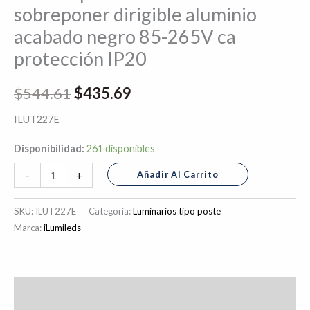
sobreponer dirigible aluminio
35°
acabado negro 85-265V ca
cilíndrico
protección IP20
de
sobreponer
$
544.61
$
435.69
dirigible
aluminio
ILUT227E
acabado
negro
Disponibilidad:
261 disponibles
85-
Añadir Al Carrito
-
+
265V
ca
SKU:
ILUT227E
Categoría:
Luminarios tipo poste
protección
Marca:
iLumileds
IP20
cantidad
Descripción