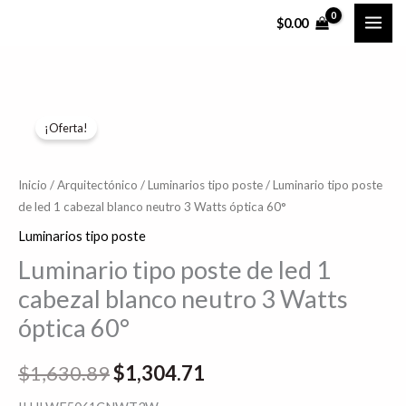
Ir
$
0.00
al
contenido
Luminario
El
El
¡Oferta!
tipo
precio
precio
poste
de
original
actual
Inicio
/
Arquitectónico
/
Luminarios tipo poste
/ Luminario tipo poste
de led 1 cabezal blanco neutro 3 Watts óptica 60°
led
era:
es:
1
Luminarios tipo poste
$1,630.89.
$1,304.71.
cabezal
Luminario tipo poste de led 1
blanco
cabezal blanco neutro 3 Watts
neutro
óptica 60°
3
Watts
$
1,630.89
$
1,304.71
óptica
60°