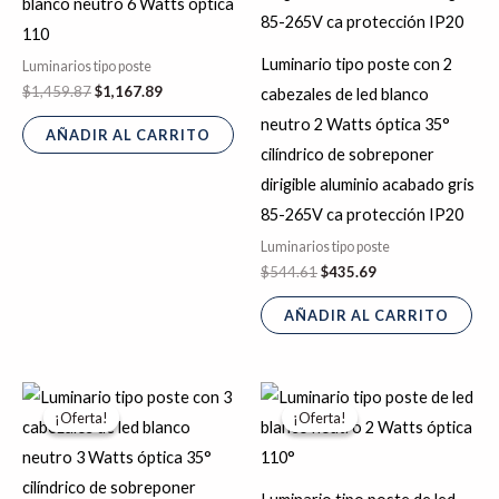
blanco neutro 6 Watts óptica
110
Luminario tipo poste con 2
Luminarios tipo poste
$
1,459.87
$
1,167.89
cabezales de led blanco
neutro 2 Watts óptica 35°
AÑADIR AL CARRITO
cilíndrico de sobreponer
dirigible aluminio acabado gris
85-265V ca protección IP20
Luminarios tipo poste
$
544.61
$
435.69
AÑADIR AL CARRITO
El
El
El
El
precio
precio
precio
precio
¡Oferta!
¡Oferta!
¡Oferta!
¡Oferta!
original
actual
original
actual
era:
es:
era:
es:
$678.92.
$543.14.
$1,027.90.
$822.32.