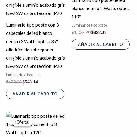
Luminario tipo poste de led
blanco neutro 2 Watts óptica
110°
Luminario tipo poste con 3
Luminarios tipo poste
$
1,027.90
$
822.32
cabezales de led blanco
neutro 3 Watts óptica 35°
AÑADIR AL CARRITO
cilíndrico de sobreponer
dirigible aluminio acabado gris
85-265V ca protección IP20
Luminarios tipo poste
$
678.92
$
543.14
AÑADIR AL CARRITO
El
El
precio
precio
¡Oferta!
¡Oferta!
original
actual
era:
es:
$1,445.45.
$1,156.36.