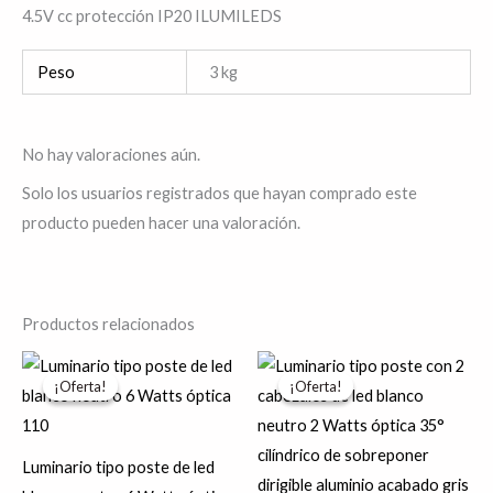
4.5V cc protección IP20 ILUMILEDS
Peso
3 kg
No hay valoraciones aún.
Solo los usuarios registrados que hayan comprado este
producto pueden hacer una valoración.
Productos relacionados
El
El
El
El
precio
precio
precio
precio
¡Oferta!
¡Oferta!
¡Oferta!
¡Oferta!
original
actual
original
actual
era:
es:
era:
es:
$1,459.87.
$1,167.89.
$544.61.
$435.69.
Luminario tipo poste de led