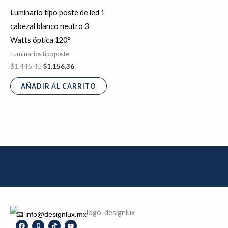
Luminario tipo poste de led 1
cabezal blanco neutro 3
Watts óptica 120°
Luminarios tipo poste
$
1,445.45
$
1,156.36
AÑADIR AL CARRITO
📧 info@designlux.mx
F
I
T
Y