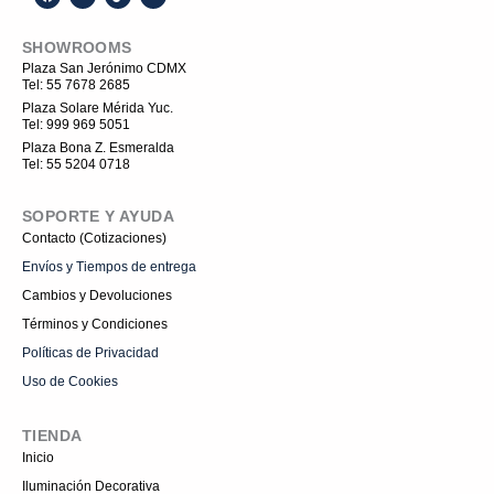
a
c
i
o
c
o
k
u
e
n
t
t
SHOWROOMS
b
-
o
u
o
i
k
b
Plaza San Jerónimo CDMX
o
n
e
Tel: 55 7678 2685
k
s
t
Plaza Solare Mérida Yuc.
a
Tel: 999 969 5051
g
r
Plaza Bona Z. Esmeralda
a
Tel: 55 5204 0718
m
-
1
SOPORTE Y AYUDA
Contacto (Cotizaciones)
Envíos y Tiempos de entrega
Cambios y Devoluciones
Términos y Condiciones
Políticas de Privacidad
Uso de Cookies
TIENDA
Inicio
Iluminación Decorativa