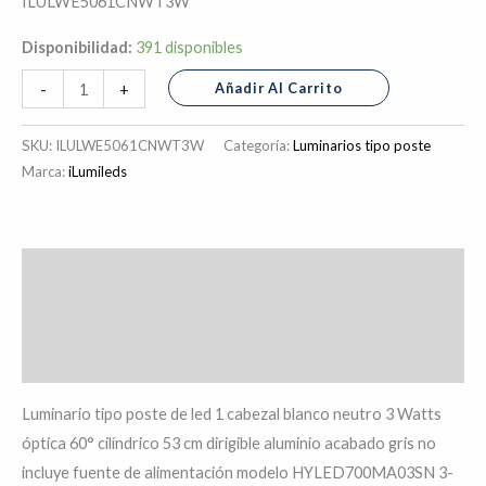
ILULWE5061CNWT3W
cantidad
Disponibilidad:
391 disponibles
Añadir Al Carrito
-
+
SKU:
ILULWE5061CNWT3W
Categoría:
Luminarios tipo poste
Marca:
iLumileds
Descripción
Información adicional
Valoraciones (0)
Luminario tipo poste de led 1 cabezal blanco neutro 3 Watts
óptica 60° cilíndrico 53 cm dirigible aluminio acabado gris no
incluye fuente de alimentación modelo HYLED700MA03SN 3-