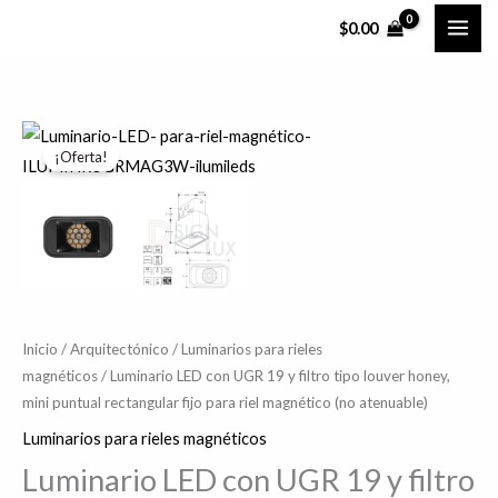
Ir
$
0.00
al
contenido
Luminario
El
El
¡Oferta!
LED
precio
precio
con
UGR
original
actual
19
era:
es:
y
$347.50.
$278.00.
filtro
tipo
Inicio
/
Arquitectónico
/
Luminarios para rieles
louver
magnéticos
/ Luminario LED con UGR 19 y filtro tipo louver honey,
mini puntual rectangular fijo para riel magnético (no atenuable)
honey,
mini
Luminarios para rieles magnéticos
puntual
Luminario LED con UGR 19 y filtro
rectangular