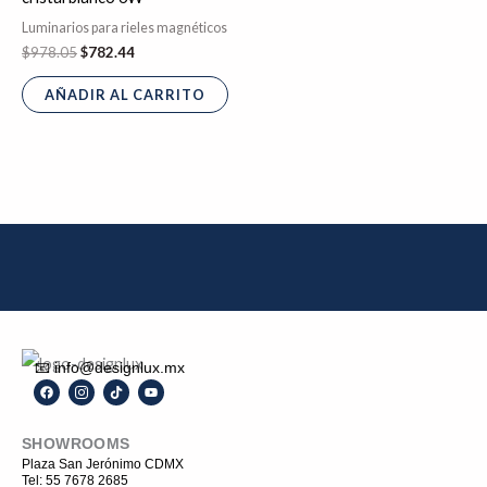
Luminarios para rieles magnéticos
$
978.05
$
782.44
AÑADIR AL CARRITO
📧 info@designlux.mx
F
I
T
Y
a
c
i
o
c
o
k
u
e
n
t
t
SHOWROOMS
b
-
o
u
o
i
k
b
Plaza San Jerónimo CDMX
o
n
e
Tel: 55 7678 2685
k
s