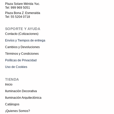
t
Plaza Solare Mérida Yuc.
a
Tel: 999 969 5051
g
r
Plaza Bona Z. Esmeralda
a
Tel: 55 5204 0718
m
-
1
SOPORTE Y AYUDA
Contacto (Cotizaciones)
Envíos y Tiempos de entrega
Cambios y Devoluciones
Términos y Condiciones
Políticas de Privacidad
Uso de Cookies
TIENDA
Inicio
Iluminación Decorativa
Iluminación Arquitectónica
Catálogos
¡Quienes Somos?