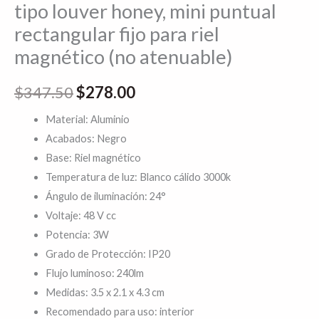
tipo louver honey, mini puntual
fijo
rectangular fijo para riel
para
magnético (no atenuable)
riel
magnético
$
347.50
$
278.00
(no
atenuable)
Material: Aluminio
cantidad
Acabados: Negro
Base: Riel magnético
Temperatura de luz: Blanco cálido 3000k
Ángulo de iluminación: 24°
Voltaje: 48 V cc
Potencia: 3W
Grado de Protección: IP20
Flujo luminoso: 240lm
Medidas: 3.5 x 2.1 x 4.3 cm
Recomendado para uso: interior