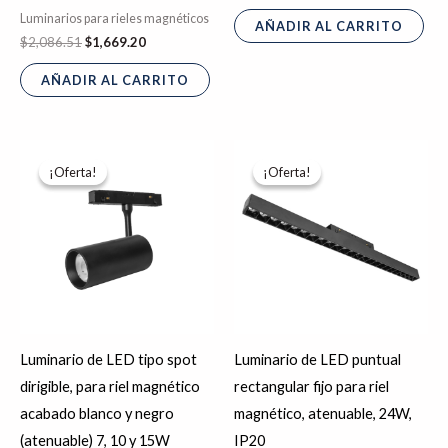
Luminarios para rieles magnéticos
AÑADIR AL CARRITO
$
2,086.51
$
1,669.20
AÑADIR AL CARRITO
Rango
El
El
Este
de
precio
precio
¡Oferta!
¡Oferta!
¡Oferta!
¡Oferta!
producto
precios:
original
actual
desde
era:
es:
tiene
$595.77
$831.02.
$664.82.
hasta
múltiples
$797.43
variantes.
Las
opciones
se
Luminario de LED tipo spot
Luminario de LED puntual
pueden
dirigible, para riel magnético
rectangular fijo para riel
elegir
acabado blanco y negro
magnético, atenuable, 24W,
en
(atenuable) 7, 10 y 15W
IP20