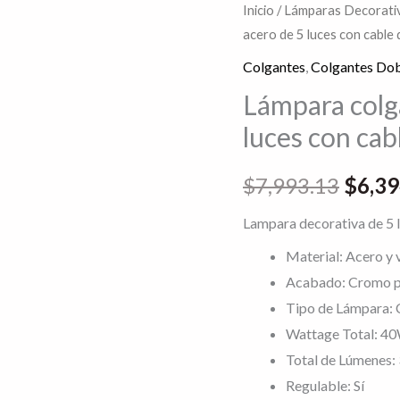
Lámpara
Inicio
/
Lámparas Decorativ
El
acero de 5 luces con cable
colgante
preci
de
Colgantes
,
Colgantes Dob
vidrio
origin
Lámpara colga
y
luces con cab
era:
acero
de
$7,99
$
7,993.13
$
6,39
5
luces
Lampara decorativa de 5 lu
con
Material: Acero y 
cable
Acabado: Cromo p
de
Tipo de Lámpara:
3m
Wattage Total: 4
cantidad
Total de Lúmenes:
Regulable: Sí