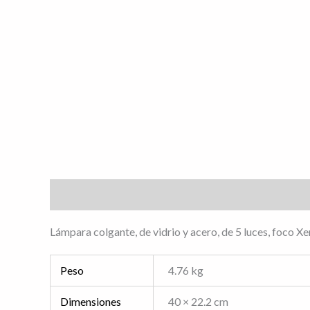
Descripción
Información adicional
Valoracione
Lámpara colgante, de vidrio y acero, de 5 luces, foco
Peso
4.76 kg
Dimensiones
40 × 22.2 cm