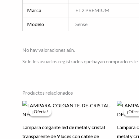
Marca
ET2 PREMIUM
Modelo
Sense
No hay valoraciones aún.
Solo los usuarios registrados que hayan comprado este
Productos relacionados
El
El
E
precio
precio
p
¡Oferta!
¡Oferta!
¡Ofert
¡Ofert
original
actual
o
era:
es:
e
$4,643.79.
$3,715.03.
$
Lámpara colgante led de metal y cristal
Lámpara c
transparente de 9 luces con cable de
metal y cr