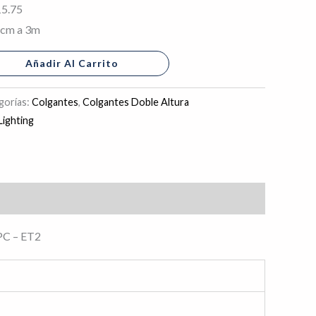
15.75
5cm a 3m
Añadir Al Carrito
gorías:
Colgantes
,
Colgantes Doble Altura
ighting
PC
– ET2