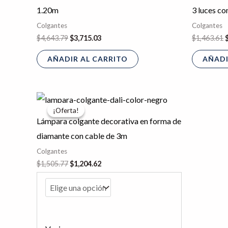
1.20m
3 luces co
Colgantes
Colgantes
$
4,643.79
$
3,715.03
$
1,463.61
AÑADIR AL CARRITO
AÑADI
El
El
Este
precio
precio
¡Oferta!
¡Oferta!
producto
original
actual
Lámpara colgante decorativa en forma de
era:
es:
tiene
$1,505.77.
$1,204.62.
diamante con cable de 3m
múltiples
Colgantes
variantes.
$
1,505.77
$
1,204.62
Las
opciones
se
pueden