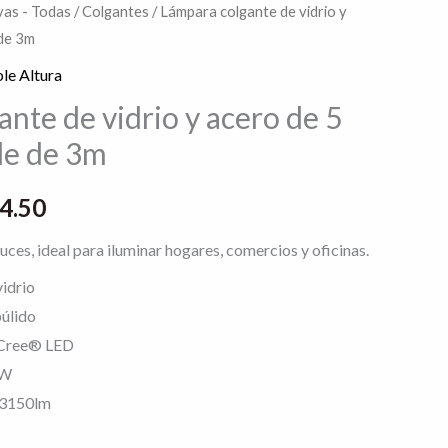
as - Todas
/
Colgantes
/ Lámpara colgante de vidrio y
El
 de 3m
o
precio
le Altura
al
actual
nte de vidrio y acero de 5
le de 3m
es:
3.13.
$6,394.50.
4.50
ces, ideal para iluminar hogares, comercios y oficinas.
vidrio
úlido
 Cree® LED
0W
 3150lm