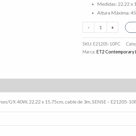
Medidas: 22.22 x 
Altura Máxima: 4
-
+
SKU:
E21205-10PC
Cate
Marca:
ET2 Contemporary L
s (0)
 Xenon/G9, 40W, 22.22 x 15.75cm, cable de 3m, SENSE –
E21205-10