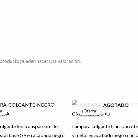
 producto pueden hacer una valoración.
l
El
El
El
AGOTADO
recio
precio
precio
precio
a!
a!
¡Oferta!
¡Oferta!
riginal
actual
original
actual
ra:
es:
era:
es:
1,463.61.
$1,170.89.
$2,046.24.
$1,636.99.
olgante led transparente de
Lámpara colgante transparente 
istal base G9 en acabado negro
y metal en acabado negro con 