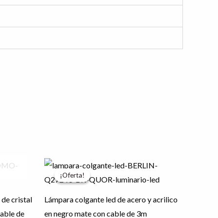
El
El
precio
precio
¡Oferta!
¡Oferta!
original
actual
era:
es:
$1,535.88.
$1,228.71.
de cristal
Lámpara colgante led de acero y acrilico
cable de
en negro mate con cable de 3m