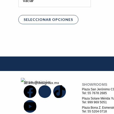
Vaciar
elegir
en
la
SELECCIONAR OPCIONES
página
de
producto
📧 info@designlux.mx
SHOWROOMS
F
Y
I
T
Plaza San Jerónimo 
Tel: 55 7678 2685
Plaza Solare Mérida Yu
a
o
c
i
Tel: 999 969 5051
Plaza Bona Z. Esmeral
Tel: 55 5204 0718