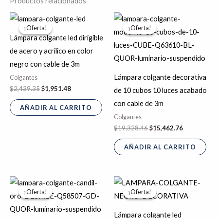
Productos relacionados
El
El
El
El
precio
precio
precio
precio
¡Oferta!
¡Oferta!
¡Oferta!
¡Oferta!
original
actual
original
actual
Lámpara colgante led dirigible
era:
es:
era:
es:
$2,439.35.
$1,951.48.
$19,328.46.
$15,462.76.
de acero y acrilico en color
negro con cable de 3m
Lámpara colgante decorativa
Colgantes
$
2,439.35
$
1,951.48
de 10 cubos 10 luces acabado
con cable de 3m
AÑADIR AL CARRITO
Colgantes
$
19,328.46
$
15,462.76
AÑADIR AL CARRITO
El
El
El
El
precio
precio
precio
precio
¡Oferta!
¡Oferta!
¡Oferta!
¡Oferta!
original
actual
original
actual
era:
es:
era:
es:
$29,740.62.
$23,792.49.
$1,463.61.
$1,170.89.
Lámpara colgante led