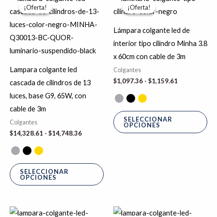
de
de
¡Oferta!
¡Oferta!
¡Oferta!
¡Oferta!
producto
pr
precios:
precios:
desde
desde
tiene
tie
$14,328.61
$1,097.36
Lámpara colgante led de
hasta
hasta
múltiples
múl
interior tipo cilindro Minha 3.8
$14,748.36
$1,159.61
variantes.
var
x 60cm con cable de 3m
Las
La
Lampara colgante led
Colgantes
opciones
op
$
1,097.36
-
$
1,159.61
cascada de cilindros de 13
se
se
luces, base G9, 65W, con
pueden
pu
cable de 3m
elegir
ele
SELECCIONAR
Colgantes
OPCIONES
en
en
$
14,328.61
-
$
14,748.36
la
la
página
pá
de
de
SELECCIONAR
OPCIONES
producto
pr
El
El
El
El
Es