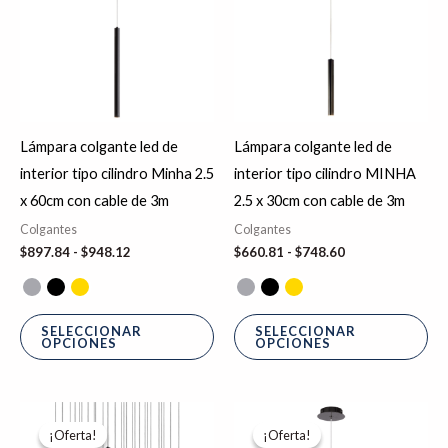
$897.84
$660.81
hasta
hasta
múltiples
múl
$948.12
$748.60
variantes.
var
Las
La
opciones
op
se
se
Lámpara colgante led de
Lámpara colgante led de
pueden
pu
interior tipo cilindro Minha 2.5
interior tipo cilindro MINHA
elegir
ele
x 60cm con cable de 3m
2.5 x 30cm con cable de 3m
en
en
Colgantes
Colgantes
la
la
$
897.84
-
$
948.12
$
660.81
-
$
748.60
página
pá
de
de
producto
pr
SELECCIONAR
SELECCIONAR
OPCIONES
OPCIONES
Rango
Rango
Este
Es
de
de
¡Oferta!
¡Oferta!
¡Oferta!
¡Oferta!
producto
pr
precios:
precios: