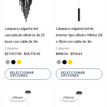
$28,776.92
$910.61
variantes.
var
Las
La
opciones
op
se
se
Lampara colgante led
Lámpara colgante led de
pueden
pu
cascada de cilindros de 25
interior tipo cilindro Minha 3.8
elegir
ele
luces con cable de 3m
x 30cm con cable de 3m
en
en
Colgantes
Colgantes
la
la
$
27,937.40
-
$
28,776.92
$
848.36
-
$
910.61
página
pá
de
de
producto
pr
SELECCIONAR
SELECCIONAR
OPCIONES
OPCIONES
Rango
Rango
Este
Es
de
de
¡Oferta!
¡Oferta!
¡Oferta!
¡Oferta!
producto
pr
precios:
precios:
desde
desde
tiene
tie