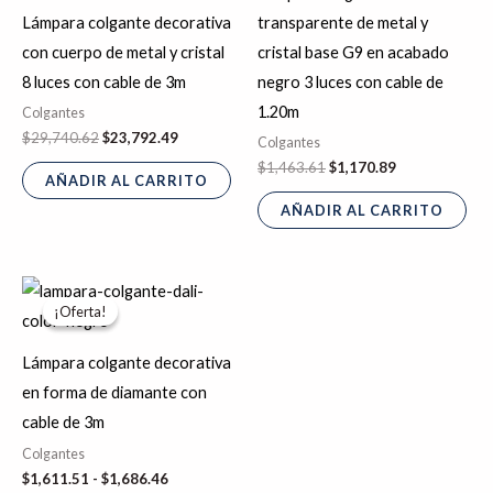
Lámpara colgante decorativa
transparente de metal y
con cuerpo de metal y cristal
cristal base G9 en acabado
8 luces con cable de 3m
negro 3 luces con cable de
1.20m
Colgantes
$
29,740.62
$
23,792.49
Colgantes
$
1,463.61
$
1,170.89
AÑADIR AL CARRITO
AÑADIR AL CARRITO
Rango
Este
de
¡Oferta!
¡Oferta!
producto
precios:
desde
tiene
$1,611.51
Lámpara colgante decorativa
hasta
múltiples
en forma de diamante con
$1,686.46
variantes.
cable de 3m
Las
Colgantes
opciones
$
1,611.51
-
$
1,686.46