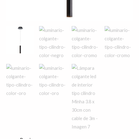
de
3m
cantidad