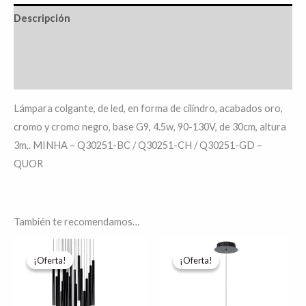
Descripción
Información adicional
Valoraciones (0)
Lámpara colgante, de led, en forma de cilindro, acabados oro,
cromo y cromo negro, base G9, 4.5w, 90-130V, de 30cm, altura
3m,. MINHA – Q30251-BC / Q30251-CH / Q30251-GD –
QUOR
También te recomendamos…
Rango
Rango
Este
Es
de
de
¡Oferta!
¡Oferta!
¡Oferta!
¡Oferta!
producto
pr
precios:
precios:
desde
desde
tiene
tie
$27,937.40
$848.36
hasta
hasta
múltiples
múl