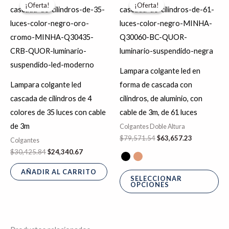
precio
precio
precio
precio
¡Oferta!
¡Oferta!
¡Oferta!
¡Oferta!
pr
original
actual
original
actual
era:
es:
era:
es:
tie
$30,425.84.
$24,340.67.
$79,571.54.
$63,657.23.
múl
var
La
Lampara colgante led en
op
Lampara colgante led
forma de cascada con
se
cascada de cilindros de 4
cilindros, de aluminio, con
pu
colores de 35 luces con cable
cable de 3m, de 61 luces
ele
de 3m
Colgantes Doble Altura
en
$
79,571.54
$
63,657.23
Colgantes
la
$
30,425.84
$
24,340.67
pá
AÑADIR AL CARRITO
de
SELECCIONAR
OPCIONES
pr