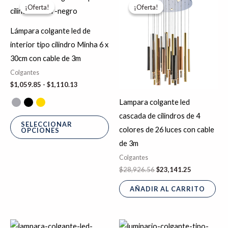
de
precio
precio
¡Oferta!
¡Oferta!
¡Oferta!
¡Oferta!
producto
precios:
original
actual
desde
era:
es:
tiene
$1,059.85
$28,926.56.
$23,141.25.
Lámpara colgante led de
hasta
múltiples
interior tipo cilindro Minha 6 x
$1,110.13
variantes.
30cm con cable de 3m
Las
Colgantes
opciones
$
1,059.85
-
$
1,110.13
se
Lampara colgante led
pueden
cascada de cilindros de 4
elegir
SELECCIONAR
colores de 26 luces con cable
OPCIONES
en
de 3m
la
Colgantes
página
$
28,926.56
$
23,141.25
de
producto
AÑADIR AL CARRITO
Rango
Rango
Este
Es